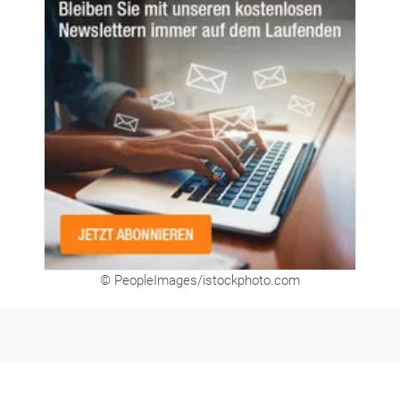
© PeopleImages/istockphoto.com