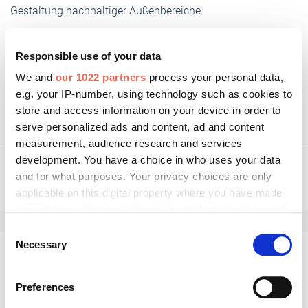
Gestaltung nachhaltiger Außenbereiche.
Responsible use of your data
Weitere Informationen:
We and
our 1022 partners
process your personal data,
e.g. your IP-number, using technology such as cookies to
may-online.com
store and access information on your device in order to
serve personalized ads and content, ad and content
measurement, audience research and services
development. You have a choice in who uses your data
and for what purposes. Your privacy choices are only
applicable on this digital property where you have made
your choices. You can change or withdraw your consent
any time from the Cookie Declaration or by clicking on
Consent
the Privacy trigger icon.
Necessary
Selection
Kommentar schreiben
If you allow, we would also like to:
Preferences
Collect information about your geographical location