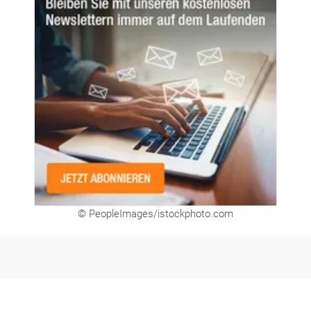
© PeopleImages/istockphoto.com