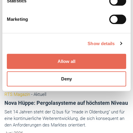
Identify your device by actively scanning it for
Statistics
specific characteristics (fingerprinting)
Find out more about how your personal data is processed
Marketing
and set your preferences in the
details section
.
We use cookies to personalise content and ads, to
Show details
provide social media features and to analyse our traffic.
We also share information about your use of our site with
our social media, advertising and analytics partners who
Allow all
may combine it with other information that you’ve
provided to them or that they’ve collected from your use
Deny
of their services.
Weitere Informationen:
Impressum
Datenschutz
RTS Magazin
- Aktuell
Nova Hüppe: Pergolasysteme auf höchstem Niveau
Seit 14 Jahren steht der Q.bus für "made in Oldenburg" und für
eine kontinuierliche Weiterentwicklung, die sich konsequent an
den Anforderungen des Marktes orientiert.