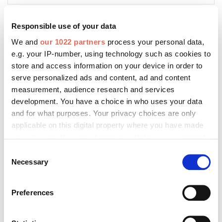
Responsible use of your data
We and
our 1022 partners
process your personal data,
e.g. your IP-number, using technology such as cookies to
store and access information on your device in order to
serve personalized ads and content, ad and content
measurement, audience research and services
Bitte geben Sie "Kommentar" rückwärts ein.
development. You have a choice in who uses your data
and for what purposes. Your privacy choices are only
applicable on this digital property where you have made
your choices. You can change or withdraw your consent
any time from the Cookie Declaration or by clicking on
Consent
Absenden
the Privacy trigger icon.
Necessary
Selection
If you allow, we would also like to:
Preferences
Collect information about your geographical location
Das könnte Sie auch interessieren:
which can be accurate to within several meters