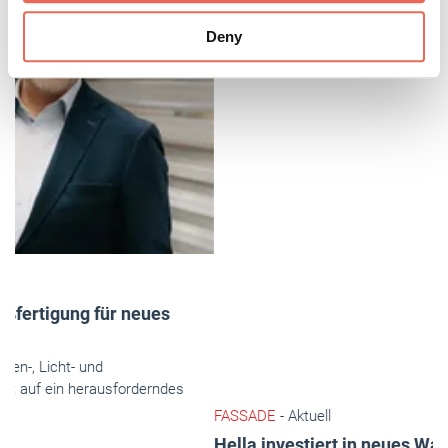
provided to them or that they’ve collected from your use
Deny
of their services.
Weitere Informationen:
Impressum
Datenschutz
FASSADE
- Aktuell
Hella investiert in neues Wachstum
Der Sonnenschutzspezialist Hella blickt auf ein
herausforderndes Geschäftsjahr 2025 zurück. Der
Jahresumsatz von rund 173 Mio. Euro war laut Unternehmen
der nie­drigste der jüngeren Firmengeschichte.
Mai 2026