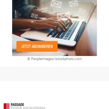
© PeopleImages/istockphoto.com