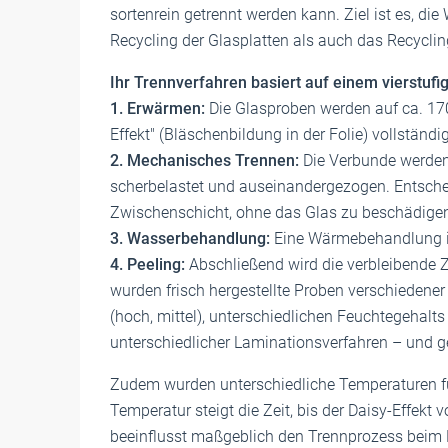
sortenrein getrennt werden kann. Ziel ist es, d
Recycling der Glasplatten als auch das Recyclin
Ihr Trennverfahren basiert auf einem vierstufi
1. Erwärmen:
Die Glasproben werden auf ca. 170
Effekt" (Bläschenbildung in der Folie) vollständi
2. Mechanisches Trennen:
Die Verbunde werden
scherbelastet und auseinandergezogen. Entsche
Zwischenschicht, ohne das Glas zu beschädige
3. Wasserbehandlung:
Eine Wärmebehandlung in
4. Peeling:
Abschließend wird die verbleibende
wurden frisch hergestellte Proben verschiedene
(hoch, mittel), unterschiedlichen Feuchtegehalt
unterschiedlicher Laminationsverfahren – und g
Zudem wurden unterschiedliche Temperaturen für 
Temperatur steigt die Zeit, bis der Daisy-Effekt
beeinflusst maßgeblich den Trennprozess beim Pee