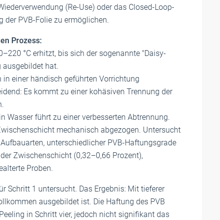
ie Wiederverwendung (Re-Use) oder das Closed-Loop-
g der PVB-Folie zu ermöglichen.
gen Prozess:
–220 °C erhitzt, bis sich der sogenannte "Daisy-
g ausgebildet hat.
 in einer händisch geführten Vorrichtung
idend: Es kommt zu einer kohäsiven Trennung der
n.
 Wasser führt zu einer verbesserten Abtrennung.
 Zwischenschicht mechanisch abgezogen. Untersucht
r Aufbauarten, unterschiedlicher PVB-Haftungsgrade
s der Zwischenschicht (0,32–0,66 Prozent),
ealterte Proben.
Schritt 1 untersucht. Das Ergebnis: Mit tieferer
 vollkommen ausgebildet ist. Die Haftung des PVB
ling in Schritt vier, jedoch nicht signifikant das