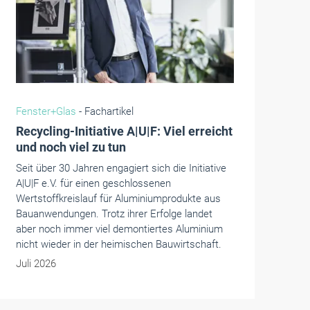
RTS Magazin
- Aktuell
Die R+T als Plattform für die
Gebäudehülle der Zukunft
Die R+T gilt seit Jahrzehnten als internationale
Leitplattform für Innovationen rund um
Rollladen, Tore und Sonnenschutz.
Mai 2026
Aktuelle Ausgaben