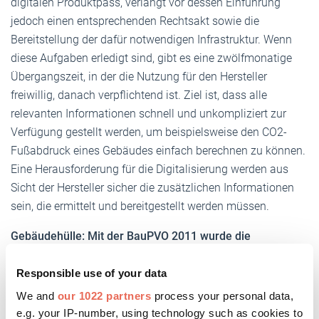
digitalen Produktpass, verlangt vor dessen Einführung
jedoch einen entsprechenden Rechtsakt sowie die
Bereitstellung der dafür notwendigen Infrastruktur. Wenn
diese Aufgaben erledigt sind, gibt es eine zwölfmonatige
Übergangszeit, in der die Nutzung für den Hersteller
freiwillig, danach verpflichtend ist. Ziel ist, dass alle
relevanten Informationen schnell und unkompliziert zur
Verfügung gestellt werden, um beispielsweise den CO2-
Fußabdruck eines Gebäudes einfach berechnen zu können.
Eine Herausforderung für die Digitalisierung werden aus
Sicht der Hersteller sicher die zusätzlichen Informationen
sein, die ermittelt und bereitgestellt werden müssen.
Gebäudehülle: Mit der BauPVO 2011 wurde die
Konformitätserklärung durch die Leistungserklärung
ersetzt. Die BauPVO 2024 arbeitet jetzt mit einer
Responsible use of your data
Leistungs- und Konformitätserklärung – warum das?
We and
our 1022 partners
process your personal data,
Breckl-Stock:
Die bisherige BauPVO erlaubt nur
e.g. your IP-number, using technology such as cookies to