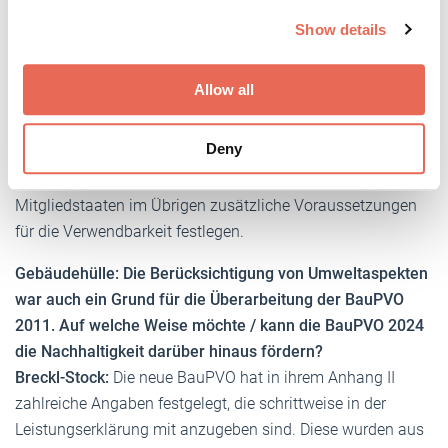
We use cookies to personalise content and ads, to
bzw. dem Produktpass. Auf diese Weise gelangen auch
Show details
provide social media features and to analyse our traffic.
Umweltaspekte – aber eben nur indirekt – in die
We also share information about your use of our site with
Kennzeichnung. An Produkte, die nicht in den
our social media, advertising and analytics partners who
Allow all
Anwendungsbereich einer harmonisierten Norm fallen,
may combine it with other information that you’ve
sondern für die der Hersteller eine Europäische Zulassung
provided to them or that they’ve collected from your use
Deny
of their services.
auf der Grundlage eines Europäischen
Weitere Informationen:
Impressum
Datenschutz
Bewertungsdokuments (EAD) beantragt, können die
Mitgliedstaaten im Übrigen zusätzliche Voraussetzungen
für die Verwendbarkeit festlegen.
Gebäudehülle: Die Berücksichtigung von Umweltaspekten
war auch ein Grund für die Überarbeitung der BauPVO
2011. Auf welche Weise möchte / kann die BauPVO 2024
die Nachhaltigkeit darüber hinaus fördern?
Breckl-Stock:
Die neue BauPVO hat in ihrem Anhang II
zahlreiche Angaben festgelegt, die schrittweise in der
Leistungserklärung mit anzugeben sind. Diese wurden aus