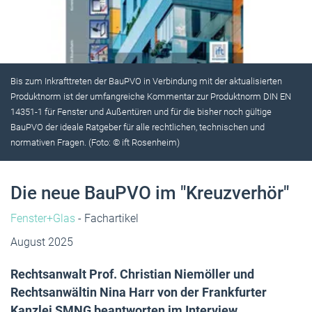
Bis zum Inkrafttreten der BauPVO in Verbindung mit der aktualisierten
Produktnorm ist der umfangreiche Kommentar zur Produktnorm DIN EN
14351-1 für Fenster und Außentüren und für die bisher noch gültige
BauPVO der ideale Ratgeber für alle rechtlichen, technischen und
normativen Fragen. (Foto: © ift Rosenheim)
Die neue BauPVO im "Kreuzverhör"
Fenster+Glas
- Fachartikel
August 2025
Rechtsanwalt Prof. Christian Niemöller und
Rechtsanwältin Nina Harr von der Frankfurter
Kanzlei SMNG beantworten im Interview