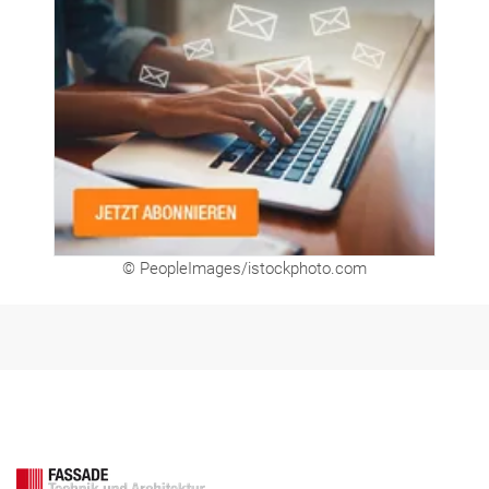
© PeopleImages/istockphoto.com
FASSADE Aktuell
FASSADE BIM