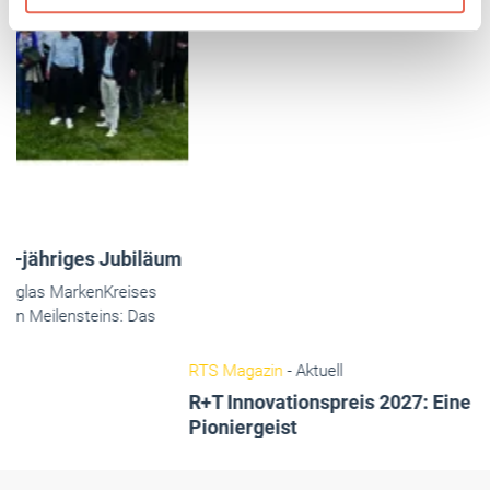
Weitere Informationen:
Impressum
Datenschutz
RTS Magazin
- Aktuell
R+T Innovationspreis 2027: Eine Bühne für
Pioniergeist
Der R+T Innovationspreis zeichnet seit 1991 herausragende
Entwicklungen in der Rollladen-, Tor- und Sonnenschutzbranche
aus.
Mai 2026