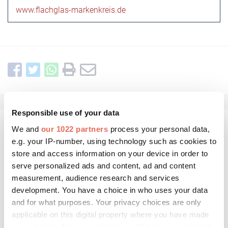
www.flachglas-markenkreis.de
Responsible use of your data
We and
our 1022 partners
process your personal data,
Kommentar schreiben
e.g. your IP-number, using technology such as cookies to
store and access information on your device in order to
serve personalized ads and content, ad and content
measurement, audience research and services
development. You have a choice in who uses your data
and for what purposes. Your privacy choices are only
applicable on this digital property where you have made
your choices. You can change or withdraw your consent