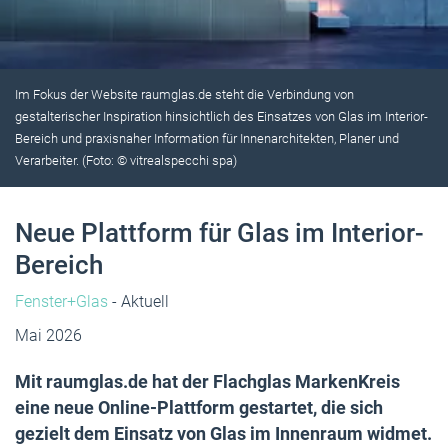
Im Fokus der Website raumglas.de steht die Verbindung von
gestalterischer Inspiration hinsichtlich des Einsatzes von Glas im Interior-
Bereich und praxisnaher Information für Innenarchitekten, Planer und
Verarbeiter. (Foto: © vitrealspecchi spa)
Neue Plattform für Glas im Interior-
Bereich
Fenster+Glas
- Aktuell
Mai 2026
Mit raumglas.de hat der Flachglas MarkenKreis
eine neue Online-Plattform gestartet, die sich
gezielt dem Einsatz von Glas im Innenraum widmet.