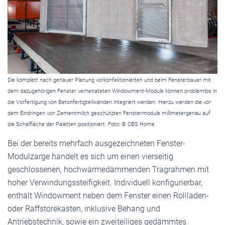
Die komplett nach genauer Planung vorkonfektionierten und beim Fensterbauer mit
dem dazugehörigen Fenster verheirateten Windowment-Module können problemlos in
die Vorfertigung von Betonfertigteilwänden integriert werden. Hierzu werden die vor
dem Eindringen von Zementmilch geschützten Fenstermodule millimetergenau auf
die Schalfläche der Paletten positioniert. Foto: © CBS Home
Bei der bereits mehrfach ausgezeichneten Fenster-
Modulzarge handelt es sich um einen vierseitig
geschlossenen, hochwärmedämmenden Tragrahmen mit
hoher Verwindungssteifigkeit. Individuell konfigurierbar,
enthält Windowment neben dem Fenster einen Rollladen-
oder Raffstorekasten, inklusive Behang und
Antriebstechnik, sowie ein zweiteiliges gedämmtes