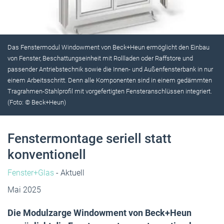
Das Fenstermodul Windowment von Beck+Heun ermöglicht den Einbau
von Fenster, Beschattungseinheit mit Rollladen oder Raffstore und
passender Antriebstechnik sowie die Innen- und Außenfensterbank in nur
einem Arbeitsschritt. Denn alle Komponenten sind in einem gedämmten
Tragrahmen-Stahlprofil mit vorgefertigten Fensteranschlüssen integriert.
(Foto: © Beck+Heun)
Fenstermontage seriell statt
konventionell
Fenster+Glas
- Aktuell
Mai 2025
Die Modulzarge Windowment von Beck+Heun