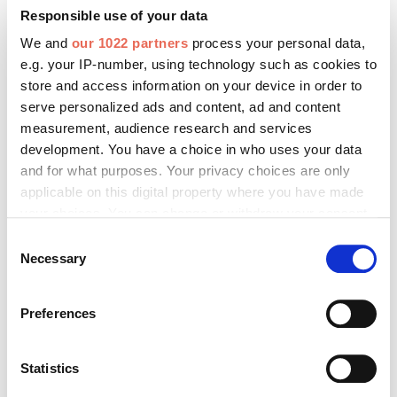
Responsible use of your data
We and
our 1022 partners
process your personal data,
e.g. your IP-number, using technology such as cookies to
store and access information on your device in order to
serve personalized ads and content, ad and content
measurement, audience research and services
development. You have a choice in who uses your data
and for what purposes. Your privacy choices are only
applicable on this digital property where you have made
your choices. You can change or withdraw your consent
any time from the Cookie Declaration or by clicking on
Consent
the Privacy trigger icon.
Necessary
Passend auf die Dicke der Wärmedämmschicht konfektionierte Windowment-
Selection
Elemente erzielen bei entsprechender Vorfertigungstiefe ein exaktes und planebenes
If you allow, we would also like to:
Ergebnis. Foto: © CBS Home
Preferences
Collect information about your geographical location
Aufgrund der seriellen Fenstermontage unter optimierten
which can be accurate to within several meters
Bedingungen in der Montagehalle des Fensterbauers sind
Identify your device by actively scanning it for
Statistics
auf der Baustelle nicht nur weniger Arbeitsschritte
specific characteristics (fingerprinting)