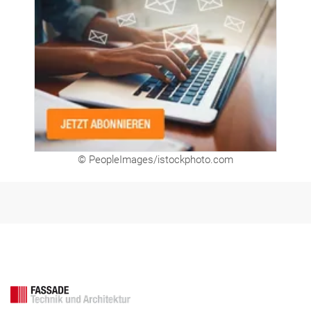
© PeopleImages/istockphoto.com
FASSADE Aktuell