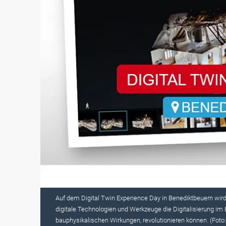
Auf dem Digital Twin Experience Day in Benediktbeuern wird
digitale Technologien und Werkzeuge die Digitalisierung im
bauphysikalischen Wirkungen, revolutionieren können. (Foto: