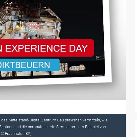
RTS Magazin
- Aktuell
PVC freie Screens für moderne
Senkrechtlösungen
Die Twilight Kollektion von Sattler setzt im
textilen Sonnenschutz ein klares Zeichen für
Technik, Design und Verantwortung.
Mai 2026
 das Mittelstand-Digital Zentrum Bau praxisnah vermitteln, wie
 Bestand und die computerisierte Simulation, zum Beispiel von
 © Fraunhofer IBP)