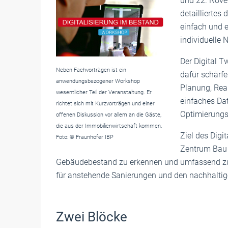
und 22. Nove
detailliertes 
einfach und e
individuelle 
Der Digital 
Neben Fachvorträgen ist ein
dafür schärf
anwendungsbezogener Workshop
Planung, Real
wesentlicher Teil der Veranstaltung. Er
einfaches Da
richtet sich mit Kurzvorträgen und einer
Optimierungs
offenen Diskussion vor allem an die Gäste,
die aus der Immobilienwirtschaft kommen.
Ziel des Digi
Foto: © Fraunhofer IBP
Zentrum Bau i
Gebäudebestand zu erkennen und umfassend zu 
für anstehende Sanierungen und den nachhaltige
Zwei Blöcke