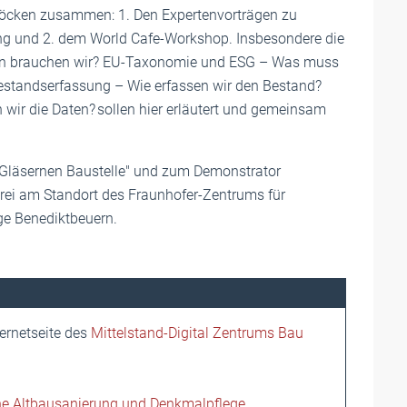
Blöcken zusammen: 1. Den Expertenvorträgen zu
ung und 2. dem World Cafe-Workshop. Insbesondere die
en brauchen wir? EU-Taxonomie und ESG – Was muss
r Bestandserfassung – Wie erfassen wir den Bestand?
ir die Daten? sollen hier erläutert und gemeinsam
"Gläsernen Baustelle" und zum Demonstrator
lerei am Standort des Fraunhofer-Zentrums für
ge Benediktbeuern.
ternetseite des
Mittelstand-Digital Zentrums Bau
he Altbausanierung und Denkmalpflege