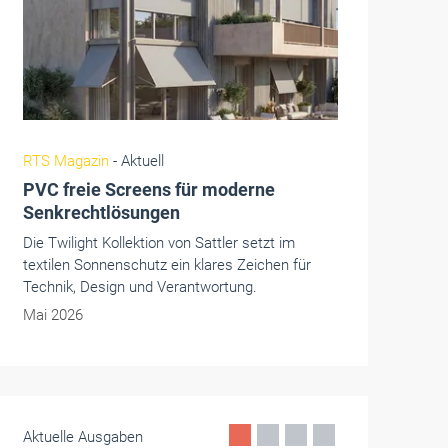
Fenster+Glas
- Aktuell
R+T 2027: Trends für Neubau und
Sanierung
Renovierungsambitionen und modulares Bauen
forcieren Innovationen. Die R+T 2027,
Weltleitmesse für Rollladen, Tore und
Sonnenschutz, zeigt adaptive Lösungen für die
Gebäudehülle.
Mai 2026
Aktuelle Ausgaben