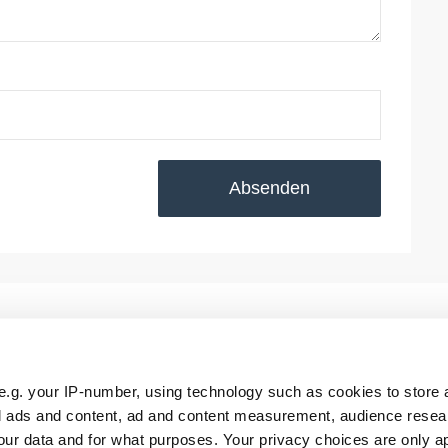
Absenden
e.g. your IP-number, using technology such as cookies to store
ll
RTS Aktuell
FoWi Aktuell
zed ads and content, ad and content measurement, audience rese
ur data and for what purposes. Your privacy choices are only ap
artikel
RTS Messezeitung