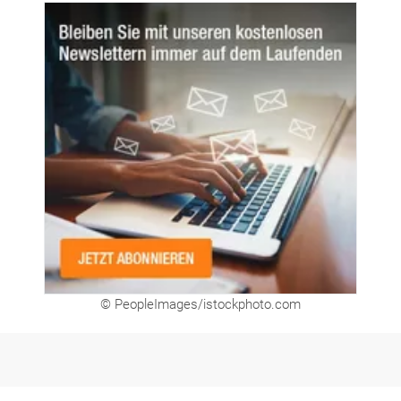
© PeopleImages/istockphoto.com