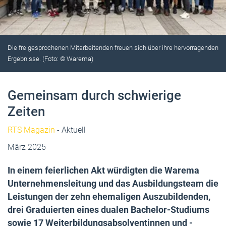
Die freigesprochenen Mitarbeitenden freuen sich über ihre hervorragenden
Ergebnisse. (Foto: © Warema)
Gemeinsam durch schwierige
Zeiten
RTS Magazin
- Aktuell
März 2025
In einem feierlichen Akt würdigten die Warema
Unternehmensleitung und das Ausbildungsteam die
Leistungen der zehn ehemaligen Auszubildenden,
drei Graduierten eines dualen Bachelor-Studiums
sowie 17 Weiterbildungsabsolventinnen und -