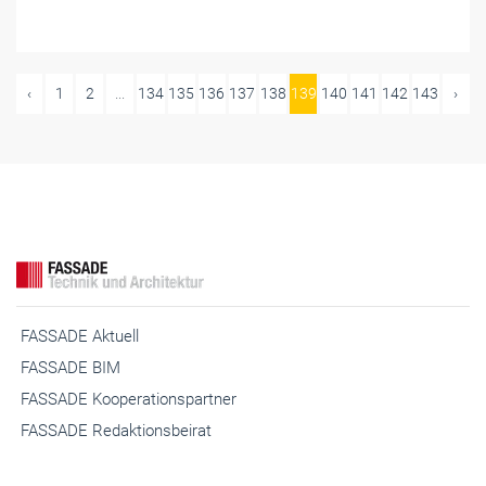
‹
1
2
...
134
135
136
137
138
139
140
141
142
143
›
FASSADE Aktuell
FASSADE BIM
FASSADE Kooperationspartner
FASSADE Redaktionsbeirat