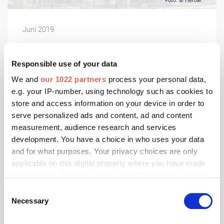
Foto: © Heroal
Juni 2019
heroal gewinnt Green Good Design Award
Das European Centre for Architecture Art Design and
Responsible use of your data
Urban Studies und das The Chicago Athenaeum haben
We and
our 1022 partners
process your personal data,
heroal mit dem Green Good Design Award
e.g. your IP-number, using technology such as cookies to
ausgezeichnet.
store and access information on your device in order to
serve personalized ads and content, ad and content
measurement, audience research and services
development. You have a choice in who uses your data
and for what purposes. Your privacy choices are only
applicable on this digital property where you have made
your choices. You can change or withdraw your consent
any time from the Cookie Declaration or by clicking on
Consent
the Privacy trigger icon.
Necessary
Selection
If you allow, we would also like to: