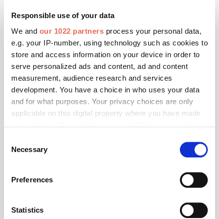
Responsible use of your data
We and
our 1022 partners
process your personal data,
e.g. your IP-number, using technology such as cookies to
Foto: © VFF
store and access information on your device in order to
serve personalized ads and content, ad and content
Juni 2020
measurement, audience research and services
Helmut Meeth zum neuen VFF-Präsidenten
development. You have a choice in who uses your data
gewählt
and for what purposes. Your privacy choices are only
applicable on this digital property where you have made
Helmut Meeth (62) ist im Rahmen der
your choices. You can change or withdraw your consent
Mitgliederversammlung vom Präsidium des Verbandes
Fenster + Fassade (VFF) zum neuen VFF-Präsidenten
any time from the Cookie Declaration or by clicking on
Consent
gewählt worden.
the Privacy trigger icon.
Necessary
Selection
If you allow, we would also like to:
Preferences
Collect information about your geographical location
which can be accurate to within several meters
Identify your device by actively scanning it for
Statistics