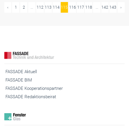
‹
1
2
...
112
113
114
115
116
117
118
...
142
143
›
FASSADE Aktuell
FASSADE BIM
FASSADE Kooperationspartner
FASSADE Redaktionsbeirat