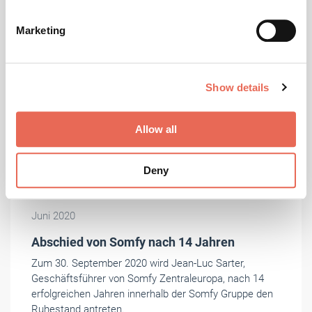
specific characteristics (fingerprinting)
Find out more about how your personal data is processed
Marketing
and set your preferences in the
details section
.
We use cookies to personalise content and ads, to
Show details
provide social media features and to analyse our traffic.
We also share information about your use of our site with
our social media, advertising and analytics partners who
Allow all
may combine it with other information that you’ve
provided to them or that they’ve collected from your use
Deny
of their services.
Foto: © Somfy
Weitere Informationen:
Impressum
Datenschutz
Juni 2020
Abschied von Somfy nach 14 Jahren
Zum 30. September 2020 wird Jean-Luc Sarter,
Geschäftsführer von Somfy Zentraleuropa, nach 14
erfolgreichen Jahren innerhalb der Somfy Gruppe den
Ruhestand antreten.