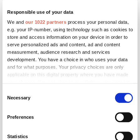
März 2021
Responsible use of your data
Markilux: Ein herausforderndes Jahr
We and
our 1022 partners
process your personal data,
Das Corona-Virus hat die Welt auf den Kopf gestellt.
e.g. your IP-number, using technology such as cookies to
Unternehmen mussten von jetzt auf gleich ihre
store and access information on your device in order to
Arbeitsprozesse völlig neu organisieren. Auch Markilux
serve personalized ads and content, ad and content
war hiervon betroffen.
measurement, audience research and services
development. You have a choice in who uses your data
and for what purposes. Your privacy choices are only
applicable on this digital property where you have made
your choices. You can change or withdraw your consent
any time from the Cookie Declaration or by clicking on
Consent
the Privacy trigger icon.
Necessary
Selection
If you allow, we would also like to:
Preferences
Collect information about your geographical location
which can be accurate to within several meters
Identify your device by actively scanning it for
Statistics