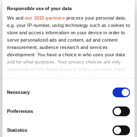
Einbruchschutz in besonderen Zeiten
Responsible use of your data
Corona verändert unser Leben in allen Bereichen. Für
We and
our 1022 partners
process your personal data,
vieles, was vor wenigen Wochen noch völlig normal
e.g. your IP-number, using technology such as cookies to
und selbstverständlich erschien, müssen heute ganz
store and access information on your device in order to
neue Wege gefunden werden. Das gilt auch für den
serve personalized ads and content, ad and content
Einbruchschutz.
measurement, audience research and services
development. You have a choice in who uses your data
and for what purposes. Your privacy choices are only
applicable on this digital property where you have made
your choices. You can change or withdraw your consent
any time from the Cookie Declaration or by clicking on
Consent
the Privacy trigger icon.
Necessary
Selection
If you allow, we would also like to:
Preferences
Collect information about your geographical location
which can be accurate to within several meters
Identify your device by actively scanning it for
Statistics
specific characteristics (fingerprinting)