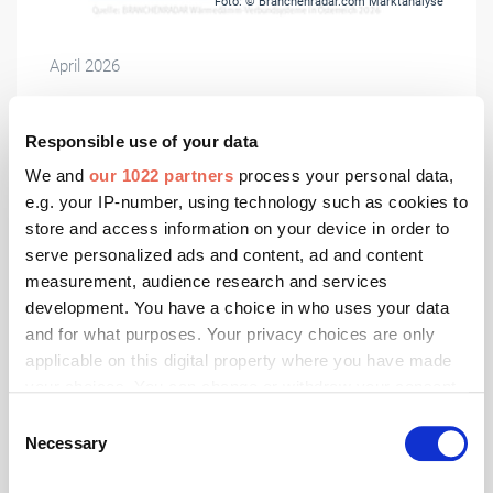
Foto: © Branchenradar.com Marktanalyse
April 2026
WDVS-Markt spürt Boden unter den Füßen
Der österreichische Markt für Fassadendämmungen
Responsible use of your data
konsolidierte sich im Jahr 2025 leicht über
We and
our 1022 partners
process your personal data,
Vorjahresniveau.
e.g. your IP-number, using technology such as cookies to
store and access information on your device in order to
serve personalized ads and content, ad and content
measurement, audience research and services
development. You have a choice in who uses your data
and for what purposes. Your privacy choices are only
applicable on this digital property where you have made
your choices. You can change or withdraw your consent
any time from the Cookie Declaration or by clicking on
Consent
the Privacy trigger icon.
Necessary
Selection
If you allow, we would also like to: