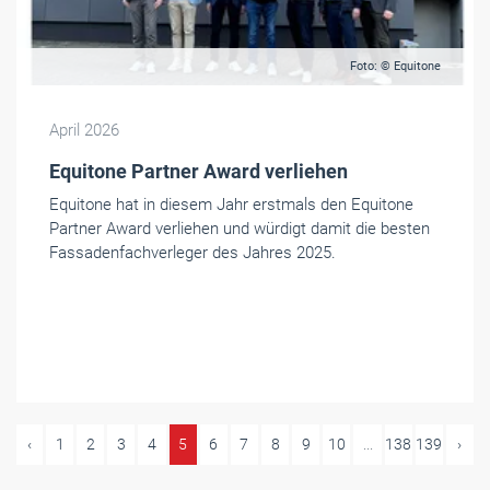
Foto: © Equitone
April 2026
Equitone Partner Award verliehen
Equitone hat in diesem Jahr erstmals den Equitone
Partner Award verliehen und würdigt damit die besten
Fassadenfachverleger des Jahres 2025.
‹
1
2
3
4
5
6
7
8
9
10
...
138
139
›