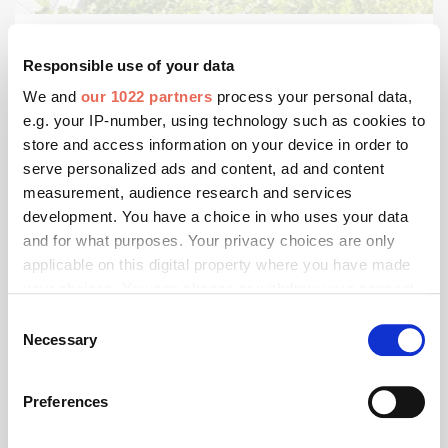
Mai 2025
Responsible use of your data
Xella macht nachhaltiges Bauen transparent
We and
our 1022 partners
process your personal data,
e.g. your IP-number, using technology such as cookies to
Nachhaltigkeit ist wichtig, vor allem für die Baubranche
– doch was bedeutet es konkret? Welche Materialien
store and access information on your device in order to
sind umweltfreundlich? Wie lassen sich
serve personalized ads and content, ad and content
energieeffiziente, ressourcenschonende und
measurement, audience research and services
wirtschaftlich sinnvolle Bauweisen umsetzen?
development. You have a choice in who uses your data
and for what purposes. Your privacy choices are only
applicable on this digital property where you have made
your choices. You can change or withdraw your consent
any time from the Cookie Declaration or by clicking on
Consent
the Privacy trigger icon.
Necessary
Selection
If you allow, we would also like to:
Preferences
Collect information about your geographical location
which can be accurate to within several meters