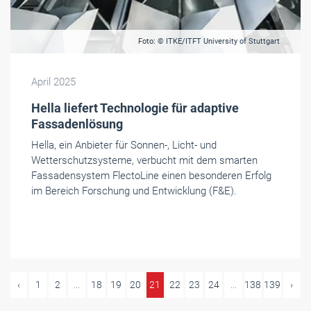
Foto: © ITKE/ITFT University of Stuttgart
April 2025
Hella liefert Technologie für adaptive
Fassadenlösung
Hella, ein Anbieter für Sonnen-, Licht- und
Wetterschutzsysteme, verbucht mit dem smarten
Fassadensystem FlectoLine einen besonderen Erfolg
im Bereich Forschung und Entwicklung (F&E).
‹
1
2
...
18
19
20
21
22
23
24
...
138
139
›