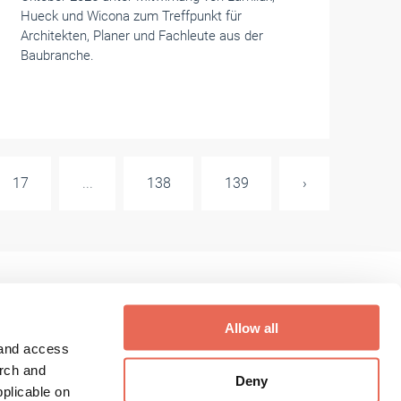
Hueck und Wicona zum Treffpunkt für
Architekten, Planer und Fachleute aus der
Baubranche.
17
...
138
139
›
Allow all
 and access
Digithek Login
arch and
Deny
plicable on
Digithek Registrierung