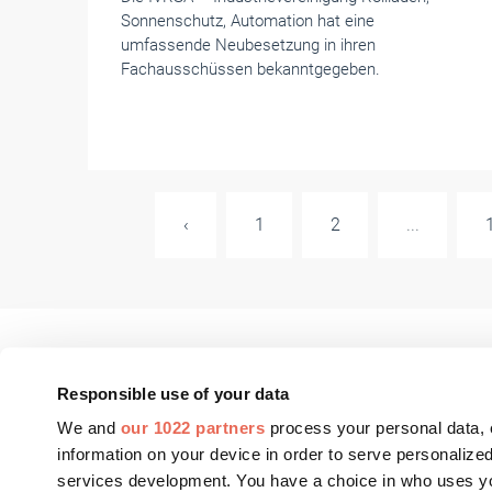
Sonnenschutz, Automation hat eine
umfassende Neubesetzung in ihren
Fachausschüssen bekanntgegeben.
‹
1
2
...
Responsible use of your data
We and
our 1022 partners
process your personal data, 
FASSADE Aktuell
Fenster+Glas Aktue
information on your device in order to serve personali
services development. You have a choice in who uses yo
FASSADE BIM
Fenster+Glas Fach