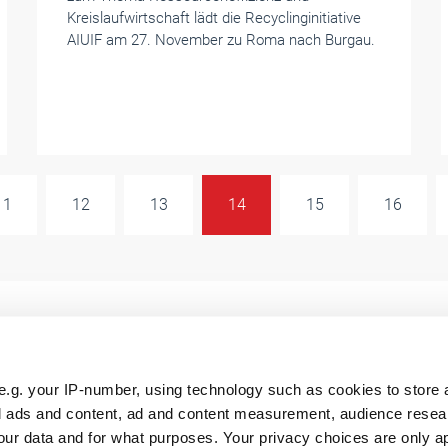
Kreislaufwirtschaft lädt die Recyclinginitiative
AIUIF am 27. November zu Roma nach Burgau.
11
12
13
14
15
16
e.g. your IP-number, using technology such as cookies to store
ll
RTS Aktuell
FoWi Aktuell
zed ads and content, ad and content measurement, audience rese
ur data and for what purposes. Your privacy choices are only ap
artikel
RTS Messezeitung