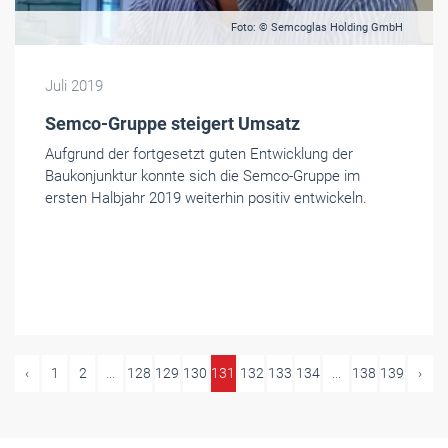
Foto: © Semcoglas Holding GmbH
Juli 2019
Semco-Gruppe steigert Umsatz
Aufgrund der fortgesetzt guten Entwicklung der
Baukonjunktur konnte sich die Semco-Gruppe im
ersten Halbjahr 2019 weiterhin positiv entwickeln.
‹
1
2
...
128
129
130
131
132
133
134
...
138
139
›