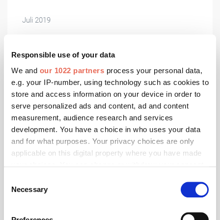
Juli 2019
Zwei Neuzugänge im DGNB Präsidium
Mit der Leiterin des Stadtplanungsamtes Karlsruhe,
Responsible use of your data
Prof. Dr.-Ing. Anke Karmann-Woessner, und Prof. Josef
We and
our 1022 partners
process your personal data,
Steretzeder von der Lindner Group gibt es im
e.g. your IP-number, using technology such as cookies to
Präsidium der Deutschen Gesellschaft für
store and access information on your device in order to
Nachhaltiges Bauen – DGNB e.V. zwei neue Mitglieder.
serve personalized ads and content, ad and content
measurement, audience research and services
development. You have a choice in who uses your data
and for what purposes. Your privacy choices are only
applicable on this digital property where you have made
your choices. You can change or withdraw your consent
any time from the Cookie Declaration or by clicking on
Consent
the Privacy trigger icon.
Necessary
Selection
If you allow, we would also like to:
Preferences